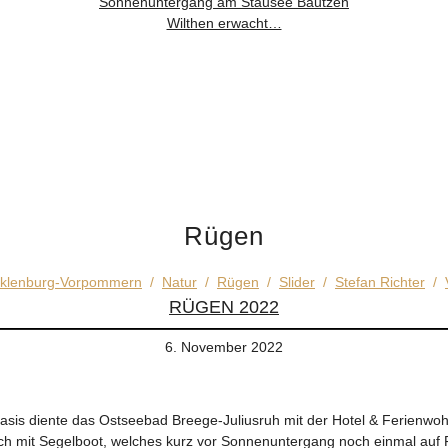
Sonnenuntergang am Stausee Bautzen
Wilthen erwacht…
Rügen
klenburg-Vorpommern
/
Natur
/
Rügen
/
Slider
/
Stefan Richter
/
RÜGEN 2022
6. November 2022
s Basis diente das Ostseebad Breege-Juliusruh mit der Hotel & Ferie
auch mit Segelboot, welches kurz vor Sonnenuntergang noch einmal auf 